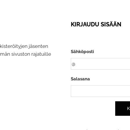
KIRJAUDU SISÄÄN
kisteröityjen jäsenten
Sähköposti
tämän sivuston rajatuille
Salasana
K