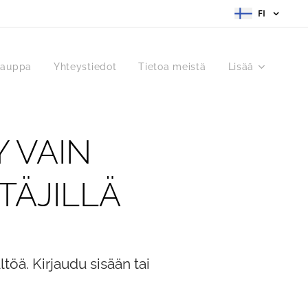
FI
kauppa
Yhteystiedot
Tietoa meistä
Lisää
Y VAIN
TÄJILLÄ
ltöä. Kirjaudu sisään tai