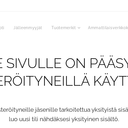
oti
Jälleenmyyjät
Tuotemerkit
Ammattilaisverkko
 SIVULLE ON PÄÄS
ERÖITYNEILLÄ KÄYT
teröityneille jäsenille tarkoitettua yksityistä sisä
luo uusi tili nähdäksesi yksityinen sisältö.